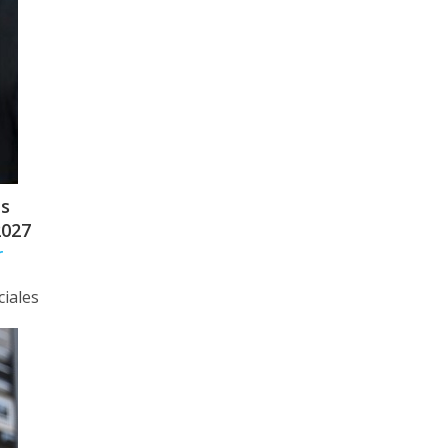
es
2027
r
ciales